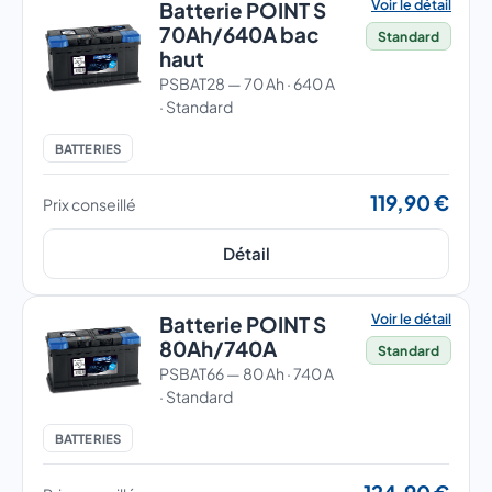
Voir le détail
Batterie POINT S
70Ah/640A bac
Standard
haut
PSBAT28 — 70 Ah · 640 A
· Standard
BATTERIES
119,90 €
Prix conseillé
Détail
Voir le détail
Batterie POINT S
80Ah/740A
Standard
PSBAT66 — 80 Ah · 740 A
· Standard
BATTERIES