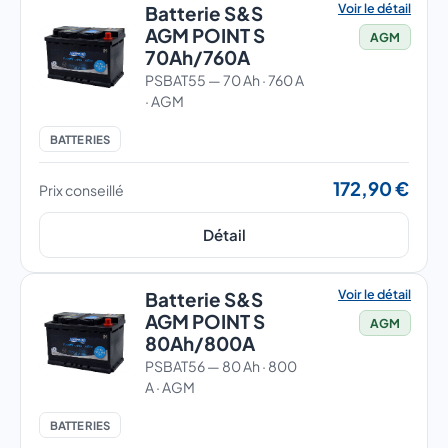
Voir le détail
Batterie S&S
AGM POINT S
AGM
70Ah/760A
PSBAT55 — 70 Ah · 760 A
· AGM
BATTERIES
172,90 €
Prix conseillé
Détail
Voir le détail
Batterie S&S
AGM POINT S
AGM
80Ah/800A
PSBAT56 — 80 Ah · 800
A · AGM
BATTERIES