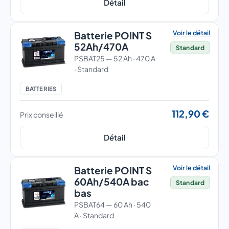
Détail
Voir le détail
Batterie POINT S
52Ah/470A
Standard
PSBAT25 — 52 Ah · 470 A
· Standard
BATTERIES
112,90 €
Prix conseillé
Détail
Voir le détail
Batterie POINT S
60Ah/540A bac
Standard
bas
PSBAT64 — 60 Ah · 540
A · Standard