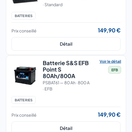
· Standard
BATTERIES
149,90 €
Prix conseillé
Détail
Voir le détail
Batterie S&S EFB
Point S
EFB
80Ah/800A
PSBAT61 — 80 Ah · 800 A
· EFB
BATTERIES
149,90 €
Prix conseillé
Détail