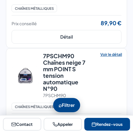
CHAÎNES MÉTALLIQUES
89,90 €
Prix conseillé
Détail
Voir le détail
7PSCHM90
Chaînes neige 7
mm POINT S
tension
automatique
N°90
7PSCHM90
⌕
Filtrer
CHAÎNES MÉTALLIQUES
89,90 €
Prix conseillé
Contact
Appeler
Rendez-vous