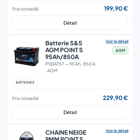
199,90 €
Prix conseillé
Détail
Voir le détail
Batterie S&S
AGM POINT S
AGM
95Ah/850A
PSBAT57 — 95 Ah · 850 A
· AGM
BATTERIES
229,90 €
Prix conseillé
Détail
Voir le détail
CHAINE NEIGE
9MM POINT S