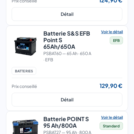
124,90 €
Prix conseillé
Détail
Voir le détail
Batterie S&S EFB
Point S
EFB
65Ah/650A
PSBAT60 — 65 Ah · 650 A
· EFB
BATTERIES
129,90 €
Prix conseillé
Détail
Voir le détail
Batterie POINT S
95 Ah/800A
Standard
PSBAT27 — 95 Ah · 800 A