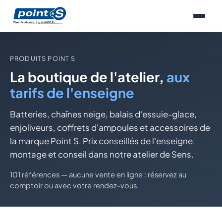
Se rendre au contenu
PRODUITS POINT S
La boutique de l'atelier,
aux
tarifs de l'enseigne
Batteries, chaînes neige, balais d'essuie-glace,
enjoliveurs, coffrets d'ampoules et accessoires de
la marque Point S. Prix conseillés de l'enseigne,
montage et conseil dans notre atelier de Sens.
101 références — aucune vente en ligne : réservez au
comptoir ou avec votre rendez-vous.