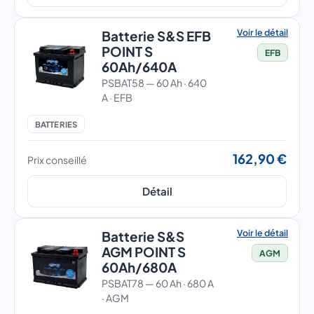
Voir le détail
Batterie S&S EFB
POINT S
EFB
60Ah/640A
PSBAT58 — 60 Ah · 640
A · EFB
BATTERIES
162,90 €
Prix conseillé
Détail
Voir le détail
Batterie S&S
AGM POINT S
AGM
60Ah/680A
PSBAT78 — 60 Ah · 680 A
· AGM